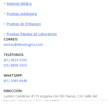
>
Material Médico
>
Pruebas Antidoping
>
Pruebas de Embarazo
>
Pruebas Rápidas de Laboratorio
CORREO:
ventas@ditestingmx.com
TELÉFONOS:
(81) 4624 3292
(55) 8898 3410
WHATSAPP:
(81) 3089 6648
DIRECCIÓN:
Lazaro Cardenas #119 esquina con Río Nazas, Col. Valle del
Mirador, Monterrey, N.L., CP 64750