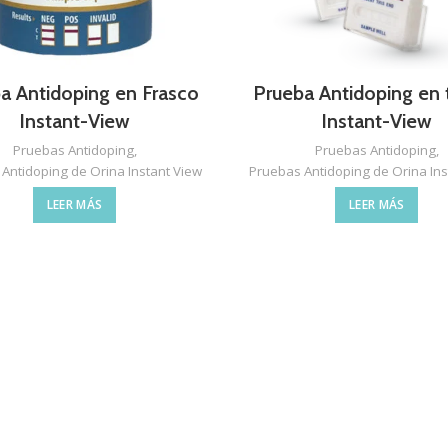
a Antidoping en Frasco
Prueba Antidoping en t
Instant-View
Instant-View
Pruebas Antidoping
,
Pruebas Antidoping
,
Antidoping de Orina Instant View
Pruebas Antidoping de Orina Ins
LEER MÁS
LEER MÁS