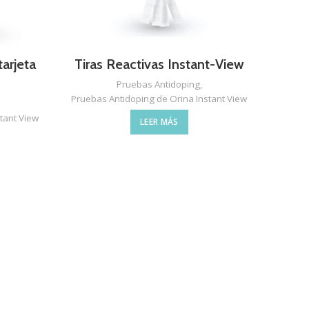
arjeta
Tiras Reactivas Instant-View
Pruebas Antidoping
,
Pruebas Antidoping de Orina Instant View
tant View
LEER MÁS