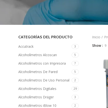
CATEGORÍAS DEL PRODUCTO
Inicio
Pr
Show
9
Accutrack
3
Alcoholímetros Alcoscan
5
Alcoholímetros con Impresora
7
Alcoholímetros De Pared
5
Alcoholímetros De Uso Personal
2
Alcoholímetros Digitales
29
Alcoholímetros Dräger
3
Alcoholímetros iBlow 10
2