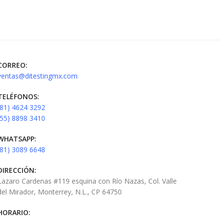
CORREO:
ventas@ditestingmx.com
TELÉFONOS:
(81) 4624 3292
(55) 8898 3410
WHATSAPP:
(81) 3089 6648
DIRECCIÓN:
Lazaro Cardenas #119 esquina con Río Nazas, Col. Valle
del Mirador, Monterrey, N.L., CP 64750
HORARIO: