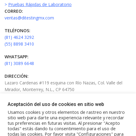
>
Pruebas Rápidas de Laboratorio
CORREO:
ventas@ditestingmx.com
TELÉFONOS:
(81) 4624 3292
(55) 8898 3410
WHATSAPP:
(81) 3089 6648
DIRECCIÓN:
Lazaro Cardenas #119 esquina con Río Nazas, Col. Valle del
Mirador, Monterrey, N.L., CP 64750
HORARIO:
Aceptación del uso de cookies en sitio web
Lunes a viernes de 9:00 AM A 6:00 PM
Usamos cookies y otros elementos de rastreo en nuestro
sitio web para darte una experiencia relevante y recordar
tus preferencias en futuras visitas. Al presionar "Acepto
todas" estás dando tu consentimiento para el uso de
todas las cookies. Por favor visita "Configuraciones" para