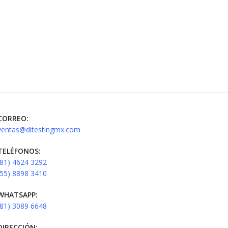
CORREO:
ventas@ditestingmx.com
TELÉFONOS:
(81) 4624 3292
(55) 8898 3410
WHATSAPP:
(81) 3089 6648
DIRECCIÓN: