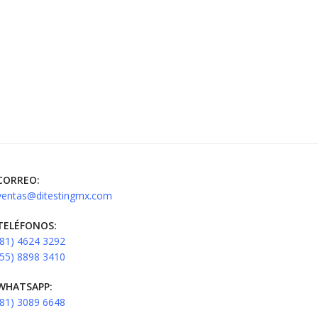
CORREO:
ventas@ditestingmx.com
TELÉFONOS:
(81) 4624 3292
(55) 8898 3410
WHATSAPP:
(81) 3089 6648